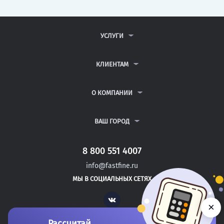
УСЛУГИ
КОНТРОЛЬНЫЕ РАБОТЫ
ДИПЛОМНЫЕ РАБОТЫ
КЛИЕНТАМ
КУРСОВЫЕ РАБОТЫ
АНТИПЛАГИАТ
РЕФЕРАТЫ
ВОПРОСЫ И ОТВЕТЫ
О КОМПАНИИ
ВСЕ УСЛУГИ
ПУБЛИЧНАЯ ОФЕРТА
О КОМПАНИИ
ПОЛИТИКА КОНФИДЕНЦИАЛЬНОСТИ
КОНТАКТЫ
ВАШ ГОРОД
АВТОРАМ
МОСКВА
САНКТ-ПЕТЕРБУРГ
8 800 551 4007
БОГОСЛОВСКОЕ
info@fastfine.ru
АКБУЛАК
МЫ В СОЦИАЛЬНЫХ СЕТЯХ
НОВОТРОИЦК
Vk
×
Рассчитай