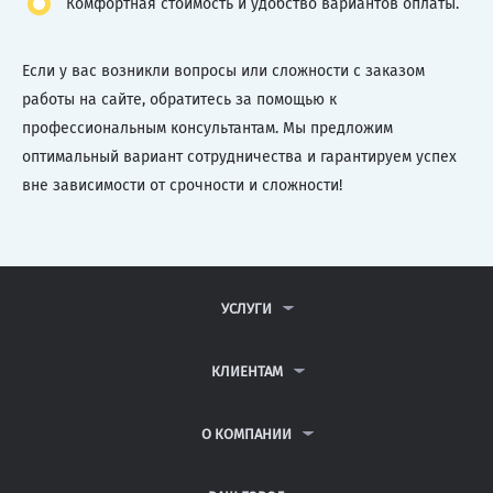
Комфортная стоимость и удобство вариантов оплаты.
Если у вас возникли вопросы или сложности с заказом
работы на сайте, обратитесь за помощью к
профессиональным консультантам. Мы предложим
оптимальный вариант сотрудничества и гарантируем успех
вне зависимости от срочности и сложности!
УСЛУГИ
КОНТРОЛЬНЫЕ РАБОТЫ
ДИПЛОМНЫЕ РАБОТЫ
КЛИЕНТАМ
КУРСОВЫЕ РАБОТЫ
АНТИПЛАГИАТ
РЕФЕРАТЫ
ВОПРОСЫ И ОТВЕТЫ
О КОМПАНИИ
ВСЕ УСЛУГИ
ПУБЛИЧНАЯ ОФЕРТА
О КОМПАНИИ
ПОЛИТИКА КОНФИДЕНЦИАЛЬНОСТИ