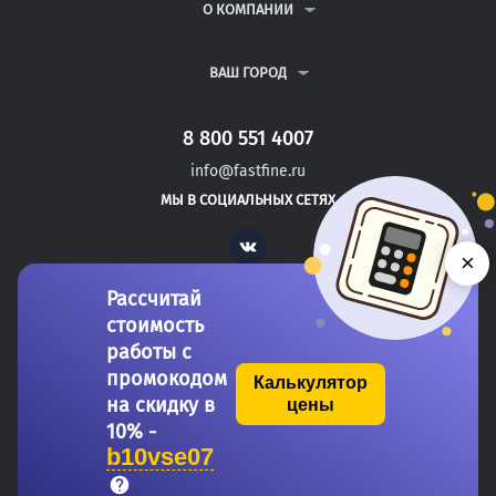
РЕФЕРАТЫ
ВОПРОСЫ И ОТВЕТЫ
О КОМПАНИИ
ВСЕ УСЛУГИ
ПУБЛИЧНАЯ ОФЕРТА
О КОМПАНИИ
ПОЛИТИКА КОНФИДЕНЦИАЛЬНОСТИ
КОНТАКТЫ
ВАШ ГОРОД
АВТОРАМ
МОСКВА
САНКТ-ПЕТЕРБУРГ
8 800 551 4007
БОГОСЛОВСКОЕ
info@fastfine.ru
АКБУЛАК
МЫ В СОЦИАЛЬНЫХ СЕТЯХ
НОВОТРОИЦК
Vk
×
Рассчитай
стоимость
работы с
промокодом
Калькулятор
на скидку в
цены
Copyright 2011-2026 FastFine.ru
10% -
b10vse07
Общество с ограниченной ответственностью «Форстад» ОГРН: 1137746693457 ИНН/КПП: