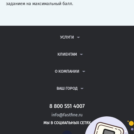
заданием на максимальный балл.
УСЛУГИ
КОНТРОЛЬНЫЕ РАБОТЫ
ДИПЛОМНЫЕ РАБОТЫ
КЛИЕНТАМ
КУРСОВЫЕ РАБОТЫ
АНТИПЛАГИАТ
РЕФЕРАТЫ
ВОПРОСЫ И ОТВЕТЫ
О КОМПАНИИ
ВСЕ УСЛУГИ
ПУБЛИЧНАЯ ОФЕРТА
О КОМПАНИИ
ПОЛИТИКА КОНФИДЕНЦИАЛЬНОСТИ
КОНТАКТЫ
ВАШ ГОРОД
АВТОРАМ
МОСКВА
САНКТ-ПЕТЕРБУРГ
8 800 551 4007
БОГОСЛОВСКОЕ
info@fastfine.ru
АКБУЛАК
МЫ В СОЦИАЛЬНЫХ СЕТЯХ
НОВОТРОИЦК