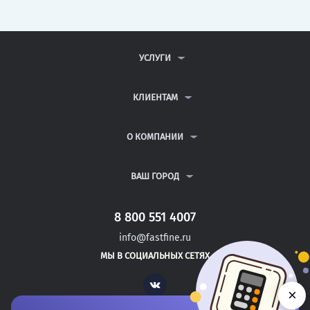
УСЛУГИ
КОНТРОЛЬНЫЕ РАБОТЫ
ДИПЛОМНЫЕ РАБОТЫ
КЛИЕНТАМ
КУРСОВЫЕ РАБОТЫ
АНТИПЛАГИАТ
РЕФЕРАТЫ
ВОПРОСЫ И ОТВЕТЫ
О КОМПАНИИ
ВСЕ УСЛУГИ
ПУБЛИЧНАЯ ОФЕРТА
О КОМПАНИИ
ПОЛИТИКА КОНФИДЕНЦИАЛЬНОСТИ
КОНТАКТЫ
ВАШ ГОРОД
АВТОРАМ
МОСКВА
САНКТ-ПЕТЕРБУРГ
8 800 551 4007
БОГОСЛОВСКОЕ
info@fastfine.ru
АКБУЛАК
МЫ В СОЦИАЛЬНЫХ СЕТЯХ
НОВОТРОИЦК
Vk
×