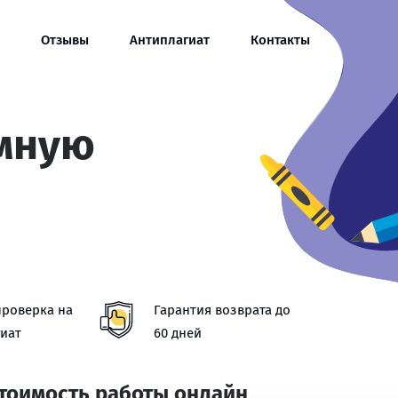
Отзывы
Антиплагиат
Контакты
омную
и
проверка на
Гарантия возврата до
иат
60 дней
стоимость работы онлайн