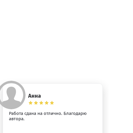
Анна
Работа сдана на отлично. Благодарю
Ог
автора.
ра
от
вн