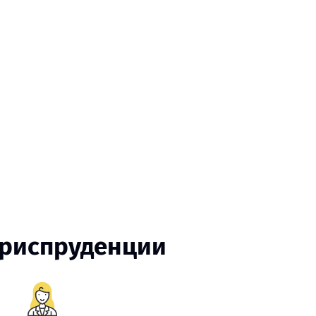
;
юриспруденции