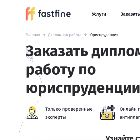
Услуги
Заказать
Главная
Дипломная работа
Юриспруденция
Заказать дипл
работу по
юриспруденци
Только проверенные
Онлайн 
эксперты
антиплаг
Узнайте 