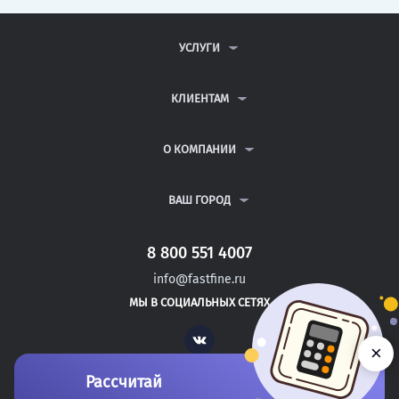
УСЛУГИ
КОНТРОЛЬНЫЕ РАБОТЫ
ДИПЛОМНЫЕ РАБОТЫ
КЛИЕНТАМ
КУРСОВЫЕ РАБОТЫ
АНТИПЛАГИАТ
РЕФЕРАТЫ
ВОПРОСЫ И ОТВЕТЫ
О КОМПАНИИ
ВСЕ УСЛУГИ
ПУБЛИЧНАЯ ОФЕРТА
О КОМПАНИИ
ПОЛИТИКА КОНФИДЕНЦИАЛЬНОСТИ
КОНТАКТЫ
ВАШ ГОРОД
АВТОРАМ
МОСКВА
САНКТ-ПЕТЕРБУРГ
8 800 551 4007
БОГОСЛОВСКОЕ
info@fastfine.ru
АКБУЛАК
МЫ В СОЦИАЛЬНЫХ СЕТЯХ
НОВОТРОИЦК
Vk
×
Рассчитай